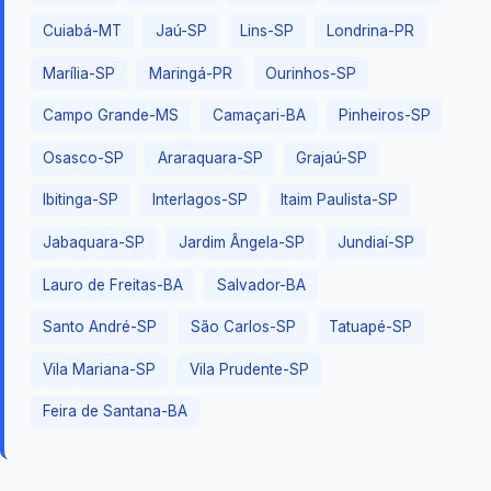
Cuiabá-MT
Jaú-SP
Lins-SP
Londrina-PR
Marília-SP
Maringá-PR
Ourinhos-SP
Campo Grande-MS
Camaçari-BA
Pinheiros-SP
Osasco-SP
Araraquara-SP
Grajaú-SP
Ibitinga-SP
Interlagos-SP
Itaim Paulista-SP
Jabaquara-SP
Jardim Ângela-SP
Jundiaí-SP
Lauro de Freitas-BA
Salvador-BA
Santo André-SP
São Carlos-SP
Tatuapé-SP
Vila Mariana-SP
Vila Prudente-SP
Feira de Santana-BA