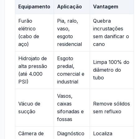
Equipamento
Aplicação
Vantagem
Furão
Pia, ralo,
Quebra
elétrico
vaso,
incrustações
(cabo de
esgoto
sem danificar o
aço)
residencial
cano
Hidrojato de
Esgoto
Limpa 100% do
alta pressão
predial,
diâmetro do
(até 4.000
comercial e
tubo
PSI)
industrial
Vasos,
Vácuo de
caixas
Remove sólidos
sucção
sifonadas e
sem refluxo
fossas
Câmera de
Diagnóstico
Localiza